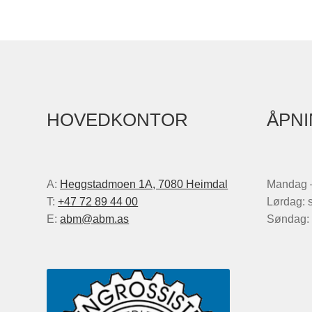
HOVEDKONTOR
ÅPNI
A:
Heggstadmoen 1A, 7080 Heimdal
Mandag –
T:
+47 72 89 44 00
Lørdag: 
E:
abm@abm.as
Søndag: 