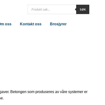
Products
SØK
search
Om oss
Kontakt oss
Brosjyrer
oppgaver. Betongen som produseres av våre systemer er
se.