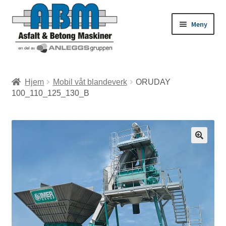
Meny
ld
Hjem
Mobil våt blandeverk
ORUDAY
100_110_125_130_B
dermeny
ld
dermeny
ld
dermeny
ld
dermeny