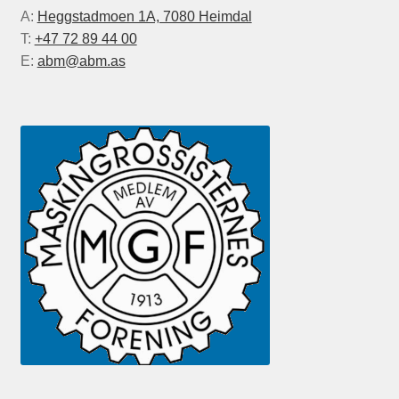
A:
Heggstadmoen 1A, 7080 Heimdal
T:
+47 72 89 44 00
E:
abm@abm.as