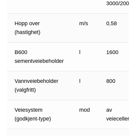
3000/2000
Hopp over
m/s
0,58
(hastighet)
B600
l
1600
sementveiebeholder
Vannveiebeholder
l
800
(valgfritt)
Veiesystem
mod
av
(godkjent-type)
veieceller