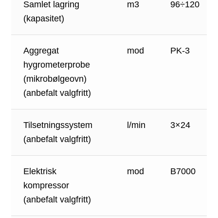
Samlet lagring
m3
96÷120
(kapasitet)
Aggregat
mod
PK-3
hygrometerprobe
(mikrobølgeovn)
(anbefalt valgfritt)
Tilsetningssystem
l/min
3×24
(anbefalt valgfritt)
Elektrisk
mod
B7000
kompressor
(anbefalt valgfritt)