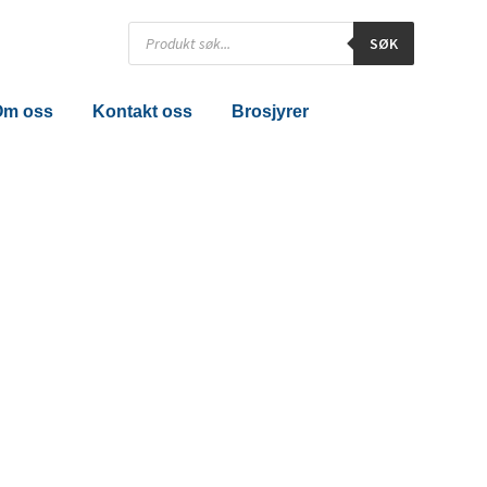
Products
SØK
search
Om oss
Kontakt oss
Brosjyrer