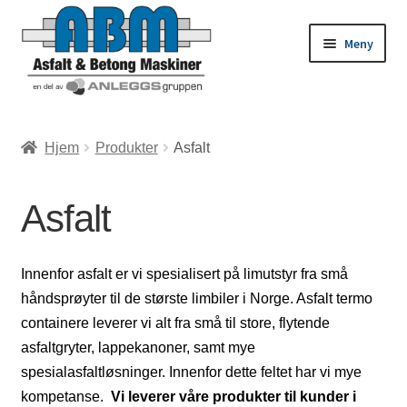
Meny
ld
Hjem
Produkter
Asfalt
dermeny
ld
Asfalt
dermeny
ld
Innenfor asfalt er vi spesialisert på limutstyr fra små
dermeny
håndsprøyter til de største limbiler i Norge. Asfalt termo
ld
containere leverer vi alt fra små til store, flytende
asfaltgryter, lappekanoner, samt mye
dermeny
spesialasfaltløsninger. Innenfor dette feltet har vi mye
kompetanse.
Vi leverer våre produkter til kunder i