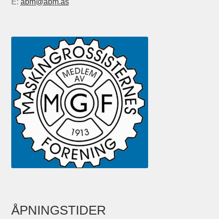
E:
abm@abm.as
ÅPNINGSTIDER