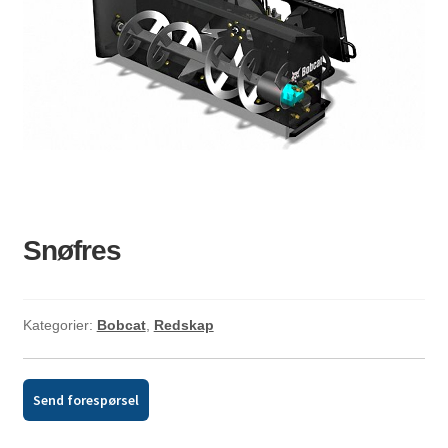
ld
dermeny
Snøfres
Kategorier:
Bobcat
,
Redskap
Send forespørsel