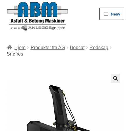
Meny
ld
Hjem
Produkter fra AG
Bobcat
Redskap
Snøfres
dermeny
ld
dermeny
ld
dermeny
ld
dermeny