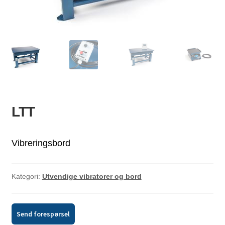
ld
dermeny
LTT
Vibreringsbord
Kategori:
Utvendige vibratorer og bord
Send forespørsel