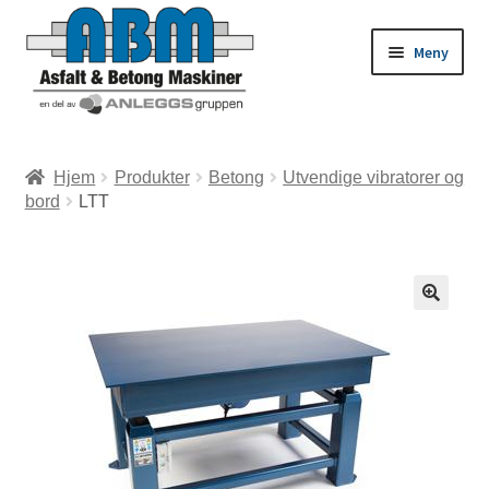
Meny
ld
Hjem
Produkter
Betong
Utvendige vibratorer og
bord
LTT
dermeny
ld
dermeny
ld
dermeny
ld
dermeny