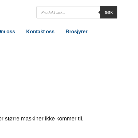
Products
SØK
search
Om oss
Kontakt oss
Brosjyrer
or større maskiner ikke kommer til.