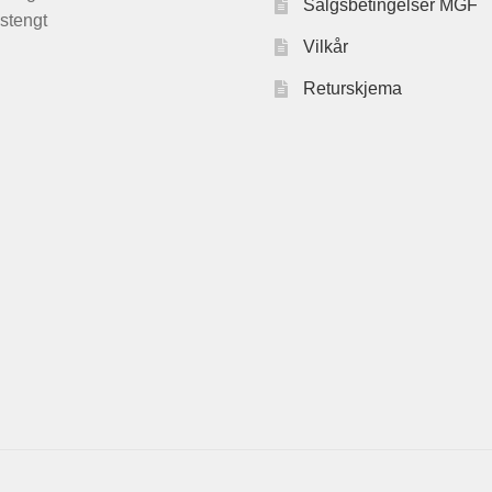
Salgsbetingelser MGF
stengt
Vilkår
Returskjema