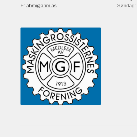
E:
abm@abm.as
Søndag: 