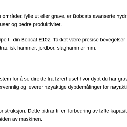
 områder, fylle ut eller grave, er Bobcats avanserte hyd
user og bedre produktivitet.
øpe til din Bobcat E10z. Takket være presise bevegelser
hydraulisk hammer, jordbor, slaghammer mm.
system for å se direkte fra førerhuset hvor dypt du har g
kervennlig og leverer nøyaktige dybdemålinger for nøyakti
konstruksjon. Dette bidrar til en forbedring av løfte kapas
å siden av maskinen.