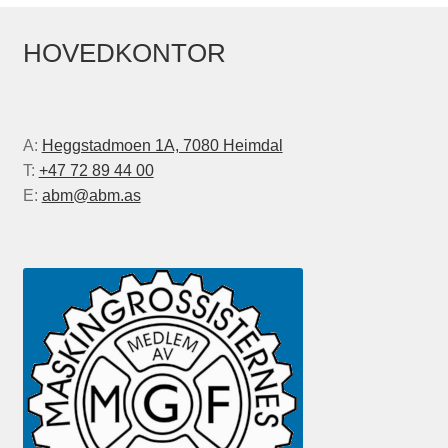
HOVEDKONTOR
A:
Heggstadmoen 1A, 7080 Heimdal
T:
+47 72 89 44 00
E:
abm@abm.as