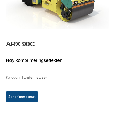
ld
dermeny
ARX 90C
Høy komprimeringseffekten
Kategori:
Tandem valser
Send forespørsel