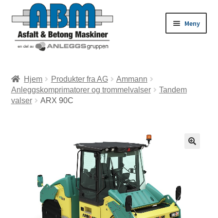
Meny
ld
Hjem
Produkter fra AG
Ammann
Anleggskomprimatorer og trommelvalser
Tandem
dermeny
ld
valser
ARX 90C
dermeny
ld
dermeny
ld
dermeny