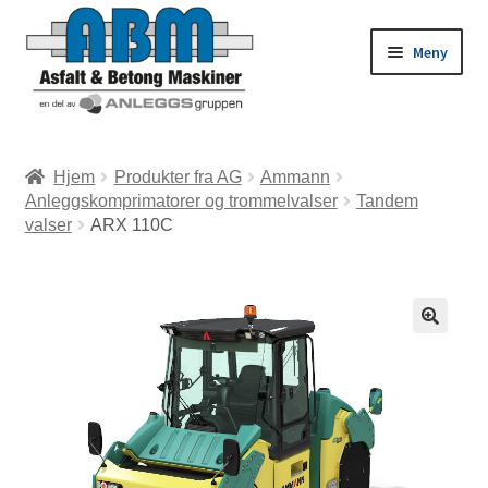
Meny
ld
Hjem
Produkter fra AG
Ammann
Anleggskomprimatorer og trommelvalser
Tandem
dermeny
ld
valser
ARX 110C
dermeny
ld
dermeny
ld
dermeny