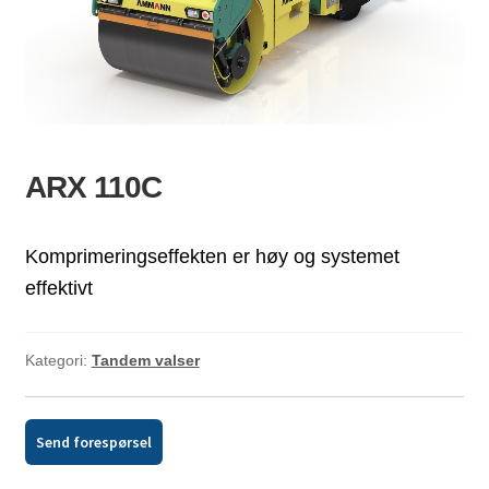
ld
dermeny
ARX 110C
Komprimeringseffekten er høy og systemet
effektivt
Kategori:
Tandem valser
Send forespørsel