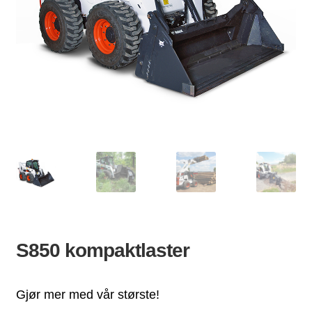
ld
dermeny
S850 kompaktlaster
Gjør mer med vår største!