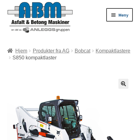
Meny
ld
Hjem
Produkter fra AG
Bobcat
Kompaktlastere
S850 kompaktlaster
dermeny
ld
dermeny
ld
dermeny
ld
dermeny