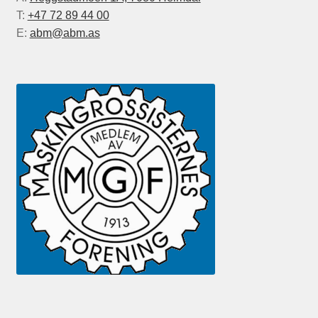
T:
+47 72 89 44 00
E:
abm@abm.as