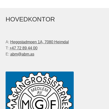
HOVEDKONTOR
A:
Heggstadmoen 1A, 7080 Heimdal
T:
+47 72 89 44 00
E:
abm@abm.as