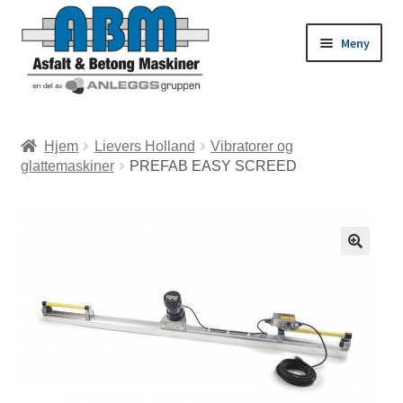
Meny
ld
Hjem
Lievers Holland
Vibratorer og
glattemaskiner
PREFAB EASY SCREED
dermeny
ld
dermeny
ld
dermeny
ld
dermeny