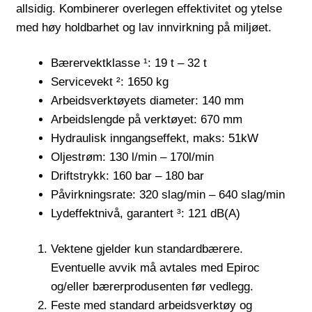
allsidig. Kombinerer overlegen effektivitet og ytelse
med høy holdbarhet og lav innvirkning på miljøet.
Bærervektklasse ¹: 19 t – 32 t
Servicevekt ²: 1650 kg
Arbeidsverktøyets diameter: 140 mm
Arbeidslengde på verktøyet: 670 mm
Hydraulisk inngangseffekt, maks: 51kW
Oljestrøm: 130 l/min – 170l/min
Driftstrykk: 160 bar – 180 bar
Påvirkningsrate: 320 slag/min – 640 slag/min
Lydeffektnivå, garantert ³: 121 dB(A)
Vektene gjelder kun standardbærere.
Eventuelle avvik må avtales med Epiroc
og/eller bærerprodusenten før vedlegg.
Feste med standard arbeidsverktøy og