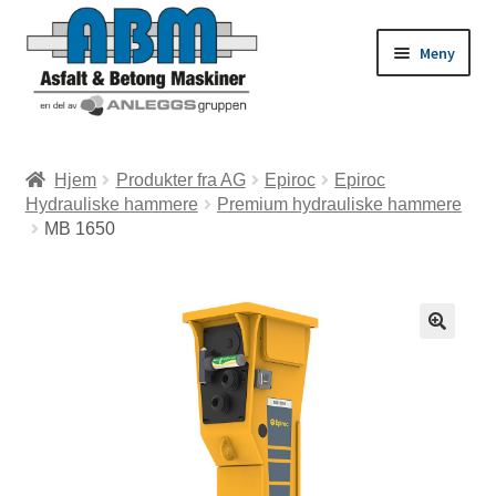
Meny
ld
Hjem
Produkter fra AG
Epiroc
Epiroc
Hydrauliske hammere
Premium hydrauliske hammere
dermeny
ld
MB 1650
dermeny
ld
dermeny
ld
dermeny