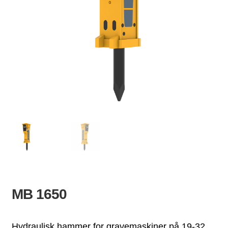
ld
dermeny
MB 1650
Hydraulisk hammer for gravemaskiner på 19-32