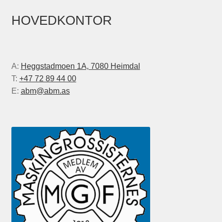
HOVEDKONTOR
A:
Heggstadmoen 1A, 7080 Heimdal
T:
+47 72 89 44 00
E:
abm@abm.as