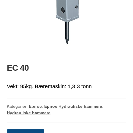
ld
dermeny
EC 40
Vekt: 95kg. Bæremaskin: 1,3-3 tonn
Kategorier:
Epiroc
,
Epiroc Hydrauliske hammere
,
Hydrauliske hammere