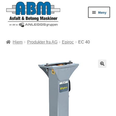
Meny
ld
Hjem
Produkter fra AG
Epiroc
EC 40
dermeny
ld
dermeny
ld
dermeny
ld
dermeny