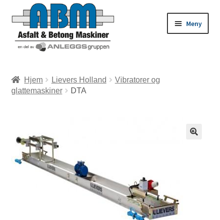
Meny
ld
Hjem
Lievers Holland
Vibratorer og
glattemaskiner
DTA
dermeny
ld
dermeny
ld
dermeny
ld
dermeny