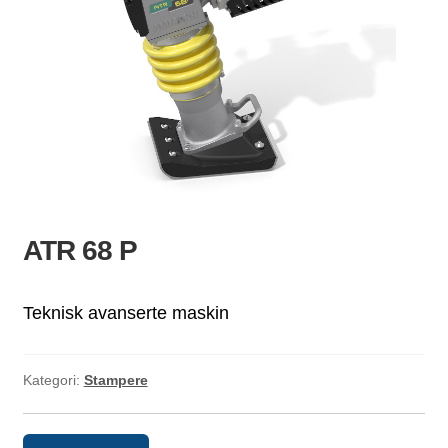
ld
dermeny
ATR 68 P
Teknisk avanserte maskin
Kategori:
Stampere