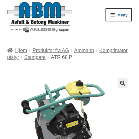
Meny
ld
Hjem
Produkter fra AG
Ammann
Komprimator
utstyr
Stampere
ATR 68 P
dermeny
ld
dermeny
ld
dermeny
ld
dermeny