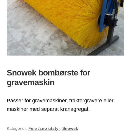
ld
dermeny
Snowek bombørste for
gravemaskin
Passer for gravemaskiner, traktorgravere eller
maskiner med separat kranagregat.
Kategorier:
Feie-/snø utstyr
,
Snowek