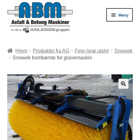
Meny
ld
Hjem
Produkter fra AG
Feie-/snø utstyr
Snowek
Snowek bombørste for gravemaskin
dermeny
ld
dermeny
ld
dermeny
ld
dermeny