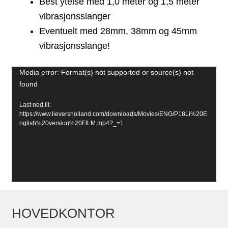
Best ytelse med 1,0 meter og 1,5 meter
vibrasjonsslanger
Eventuelt med 28mm, 38mm og 45mm
vibrasjonsslange!
Videoavspiller
Media error: Format(s) not supported or source(s) not
found
Last ned fil:
https://www.lieversholland.com/downloads/Movies/ENG/P18Li%20E
nglish%20version%20FILM.mp4?_=1
HOVEDKONTOR