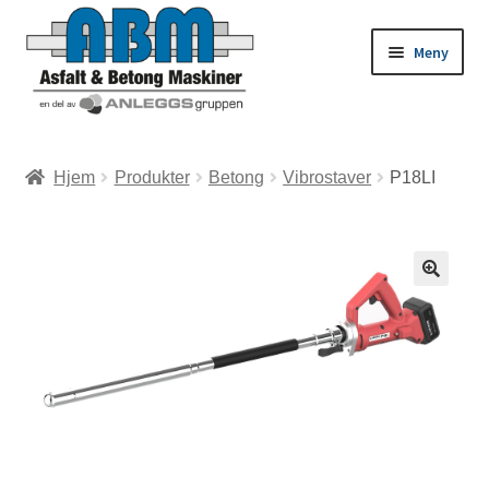
Meny
ld
Hjem
Produkter
Betong
Vibrostaver
P18LI
dermeny
ld
dermeny
ld
dermeny
ld
dermeny