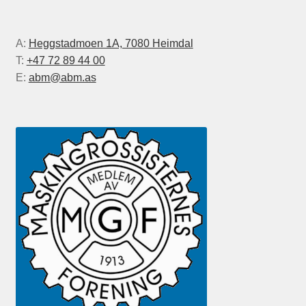
A:
Heggstadmoen 1A, 7080 Heimdal
T:
+47 72 89 44 00
E:
abm@abm.as