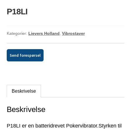
ld
P18LI
dermeny
Kategorier:
Lievers Holland
,
Vibrostaver
Send forespørsel
Beskrivelse
Beskrivelse
P18LI er en batteridrevet Pokervibrator.Styrken til