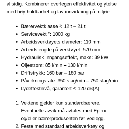
allsidig. Kombinerer overlegen effektivitet og ytelse
med høy holdbarhet og lav innvirkning på miljøet.
Bærervektklasse ¹: 12 t – 21 t
Servicevekt ²: 1000 kg
Arbeidsverktøyets diameter: 110 mm
Arbeidslengde på verktøyet: 570 mm
Hydraulisk inngangseffekt, maks: 39 kW
Oljestrøm: 85 l/min – 130 l/min
Driftstrykk: 160 bar – 180 bar
Påvirkningsrate: 350 slag/min – 750 slag/min
Lydeffektnivå, garantert ³: 120 dB(A)
Vektene gjelder kun standardbærere.
Eventuelle avvik må avtales med Epiroc
og/eller bærerprodusenten før vedlegg.
Feste med standard arbeidsverktøy og