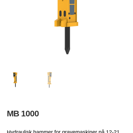
ld
dermeny
MB 1000
Hydraulisk hammer for gravemaskiner på 12-21