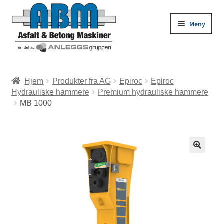
Meny
ld
Hjem
Produkter fra AG
Epiroc
Epiroc
Hydrauliske hammere
Premium hydrauliske hammere
dermeny
ld
MB 1000
dermeny
ld
dermeny
ld
dermeny