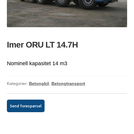
ld
dermeny
Imer ORU LT 14.7H
Nominell kapasitet 14 m3
Kategorier:
Betongbil
,
Betongtransport
Send forespørsel