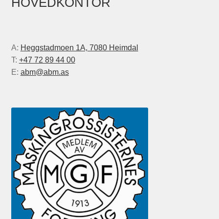
HOVEDKONTOR
A:
Heggstadmoen 1A, 7080 Heimdal
T:
+47 72 89 44 00
E:
abm@abm.as