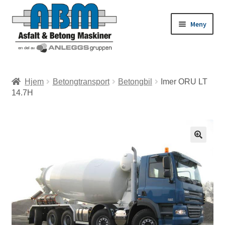
Meny
ld
Hjem
Betongtransport
Betongbil
Imer ORU LT
14.7H
dermeny
ld
dermeny
ld
dermeny
ld
dermeny