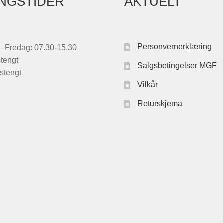
NGSTIDER
AKTUELT
Personvernerklæring
 Fredag: 07.30-15.30
stengt
Salgsbetingelser MGF
stengt
Vilkår
Returskjema