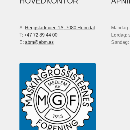
HOVEDKONTOR
ÅPNI
A:
Heggstadmoen 1A, 7080 Heimdal
Mandag –
T:
+47 72 89 44 00
Lørdag: 
E:
abm@abm.as
Søndag: 