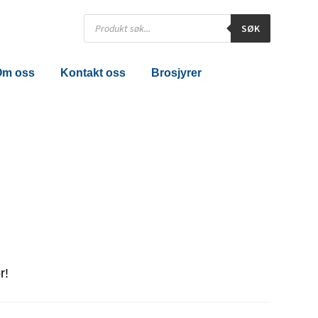
Products
SØK
search
Om oss
Kontakt oss
Brosjyrer
r!