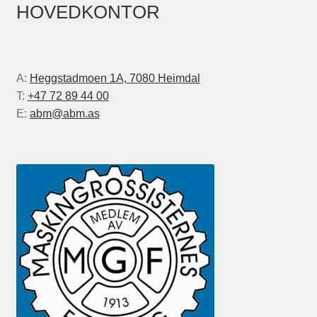
HOVEDKONTOR
A:
Heggstadmoen 1A, 7080 Heimdal
T:
+47 72 89 44 00
E:
abm@abm.as