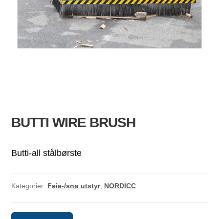
ld
dermeny
BUTTI WIRE BRUSH
Butti-all stålbørste
Kategorier:
Feie-/snø utstyr
,
NORDICC