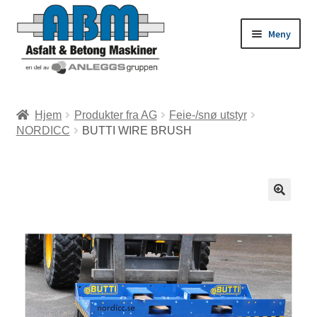
Meny
ld
Hjem
Produkter fra AG
Feie-/snø utstyr
NORDICC
BUTTI WIRE BRUSH
dermeny
ld
dermeny
ld
dermeny
ld
dermeny