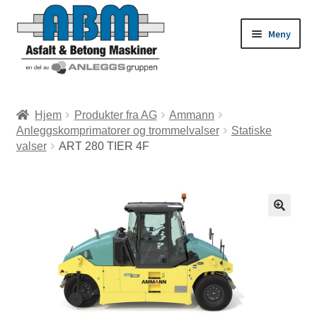
Meny
ld
Hjem
Produkter fra AG
Ammann
Anleggskomprimatorer og trommelvalser
Statiske
dermeny
ld
valser
ART 280 TIER 4F
dermeny
ld
dermeny
ld
dermeny