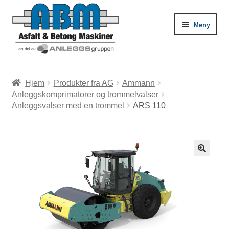
Meny
ld
Hjem
Produkter fra AG
Ammann
Anleggskomprimatorer og trommelvalser
dermeny
ld
Anleggsvalser med en trommel
ARS 110
dermeny
ld
dermeny
ld
dermeny